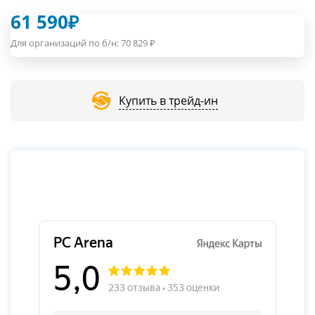
61 590
₽
Для организаций по б/н:
70 829
₽
Купить в трейд-ин