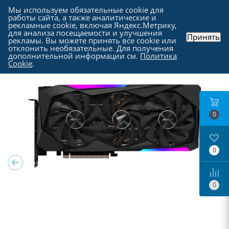
Мы используем обязательные cookie для
работы сайта, а также аналитические и
рекламные cookie, включая Яндекс.Метрику,
для анализа посещаемости и улучшения
Принять
рекламы. Вы можете принять все cookie или
Каталог
-
Комплектующие для компьютера
-
отклонить необязательные. Для получения
Видеокарты
дополнительной информации см.
Политика
Cookie
.
0
0
0