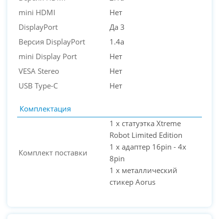
mini HDMI
Нет
DisplayPort
Да 3
Версия DisplayPort
1.4a
mini Display Port
Нет
VESA Stereo
Нет
USB Type-C
Нет
Комплектация
1 x статуэтка Xtreme
Robot Limited Edition
1 x адаптер 16pin - 4x
Комплект поставки
8pin
1 x металлический
стикер Aorus