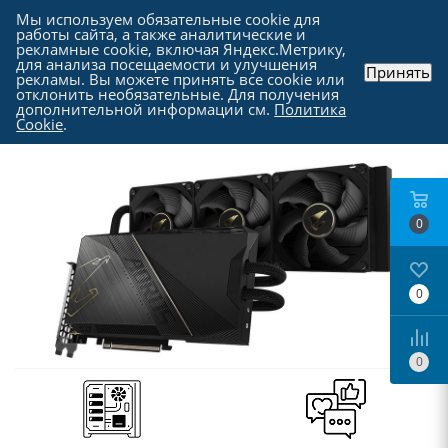
Мы используем обязательные cookie для
работы сайта, а также аналитические и
рекламные cookie, включая Яндекс.Метрику,
для анализа посещаемости и улучшения
Принять
рекламы. Вы можете принять все cookie или
Каталог
-
Комплектующие для компьютера
-
отклонить необязательные. Для получения
Видеокарты
дополнительной информации см.
Политика
Cookie
.
0
0
0