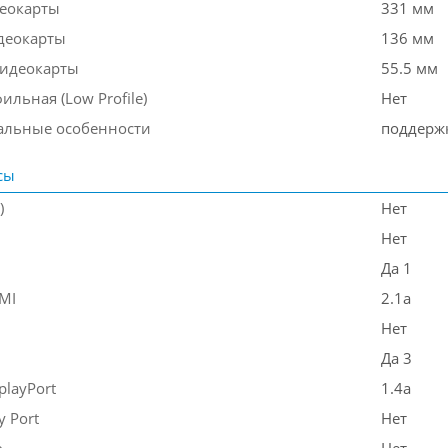
еокарты
331 мм
деокарты
136 мм
идеокарты
55.5 мм
льная (Low Profile)
Нет
льные особенности
поддерж
сы
)
Нет
Нет
Да 1
MI
2.1a
Нет
Да 3
playPort
1.4a
y Port
Нет