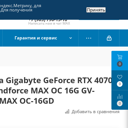
Яндекс.Метрику, для
+7 (495) 790-15-10
 Для получения
Принять
Отдел продаж
Заказать звонок
+7 (903) 790-15-10
Написать нам в чат MAX
Гарантия и сервис
0
 Gigabyte GeForce RTX 4070
0
indforce MAX OC 16G GV-
MAX OC-16GD
0
Добавить в сравнения