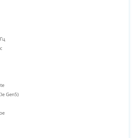
Гц
с
te
CIe Gen5)
ое