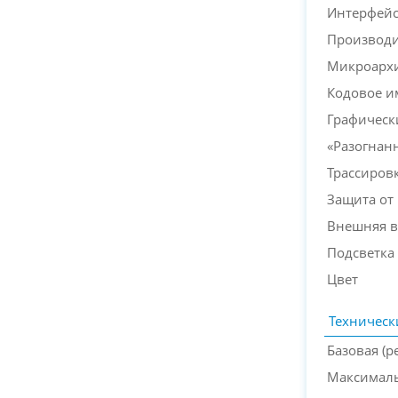
Интерфей
Производи
Микроархи
Кодовое и
Графическ
«Разогнан
Трассиров
Защита от 
Внешняя в
Подсветка
Цвет
Техническ
Базовая (р
Максималь