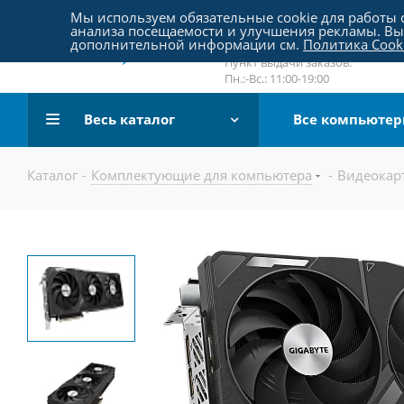
Пятницкое шоссе 18, пав. 267
Мы используем обязательные cookie для работы с
анализа посещаемости и улучшения рекламы. Вы 
email:
sale@pc-arena.ru
дополнительной информации см.
Политика Cook
Пн.:-Вс.: 10:00-20:00
Пункт выдачи заказов:
Пн.:-Вс.: 11:00-19:00
Весь каталог
Все компьюте
Каталог
-
Комплектующие для компьютера
-
Видеокар