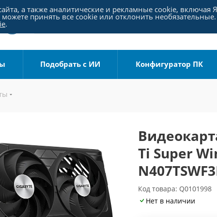
айта, а также аналитические и рекламные cookie, включая 
можете принять все cookie или отклонить необязательные.
ie
.
ры
Подобрать с ИИ
Конфигуратор ПК
ты
Видеокарта
Ti Super W
N407TSWF3
Код товара: Q0101998
Нет в наличии