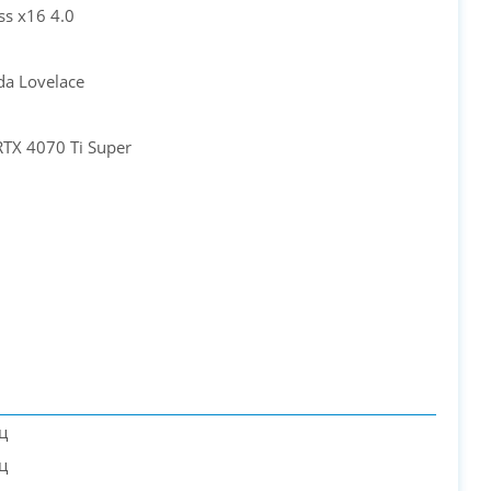
ss x16 4.0
da Lovelace
RTX 4070 Ti Super
ц
ц