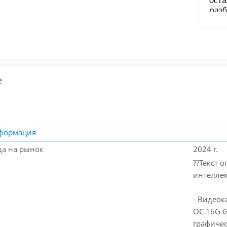
е
формация
да на рынок
2024 г.
??Текст 
интеллек
- Видеок
OC 16G 
графичес