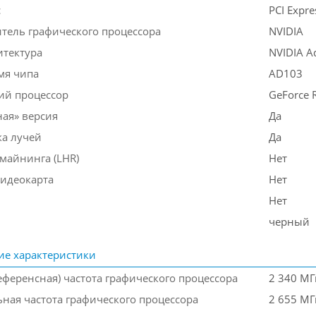
с
PCI Expre
тель графического процессора
NVIDIA
тектура
NVIDIA A
мя чипа
AD103
ий процессор
GeForce 
ная» версия
Да
ка лучей
Да
майнинга (LHR)
Нет
идеокарта
Нет
Нет
черный
ие характеристики
еференсная) частота графического процессора
2 340 МГ
ная частота графического процессора
2 655 МГ