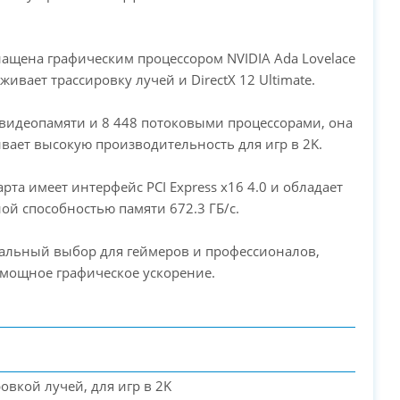
PC-Arena на карте Москвы — Яндекс Карты
нащена графическим процессором NVIDIA Ada Lovelace
живает трассировку лучей и DirectX 12 Ultimate.
Б видеопамяти и 8 448 потоковыми процессорами, она
вает высокую производительность для игр в 2K.
арта имеет интерфейс PCI Express x16 4.0 и обладает
ой способностью памяти 672.3 ГБ/с.
еальный выбор для геймеров и профессионалов,
мощное графическое ускорение.
ровкой лучей, для игр в 2K