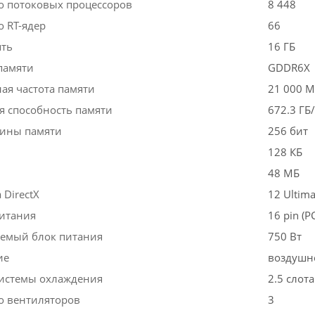
о потоковых процессоров
8 448
о RT-ядер
66
ять
16 ГБ
памяти
GDDR6X
ая частота памяти
21 000 М
я способность памяти
672.3 ГБ/
ины памяти
256 бит
128 КБ
48 МБ
DirectX
12 Ultima
итания
16 pin (P
емый блок питания
750 Вт
ие
воздушн
истемы охлаждения
2.5 слота
о вентиляторов
3