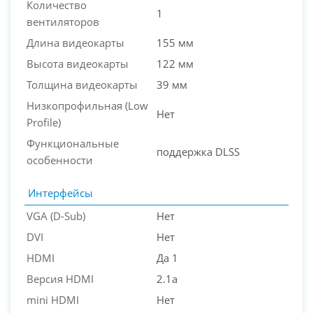
Количество
1
вентиляторов
Длина видеокарты
155 мм
Высота видеокарты
122 мм
Толщина видеокарты
39 мм
Низкопрофильная (Low
Нет
Profile)
Функциональные
поддержка DLSS
особенности
Интерфейсы
VGA (D-Sub)
Нет
DVI
Нет
HDMI
Да 1
Версия HDMI
2.1a
mini HDMI
Нет