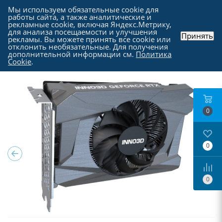
Мы используем обязательные cookie для
работы сайта, а также аналитические и
рекламные cookie, включая Яндекс.Метрику,
для анализа посещаемости и улучшения
Принять
рекламы. Вы можете принять все cookie или
Каталог
-
Комплектующие для компьютера
-
отклонить необязательные. Для получения
Видеокарты
дополнительной информации см.
Политика
Cookie
.
0
0
0