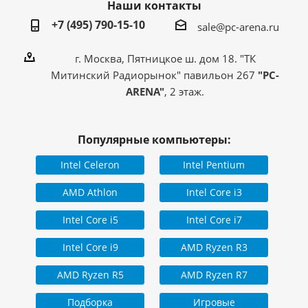
Наши контакты
+7 (495) 790-15-10
sale@pc-arena.ru
г. Москва, Пятницкое ш. дом 18. "ТК
Митинский Радиорынок" павильон 267
"PC-
ARENA"
, 2 этаж.
Популярные компьютеры:
Intel Celeron
Intel Pentium
AMD Athlon
Intel Core i3
Intel Core i5
Intel Core i7
Intel Core i9
AMD Ryzen R3
AMD Ryzen R5
AMD Ryzen R7
Подборка
Игровые