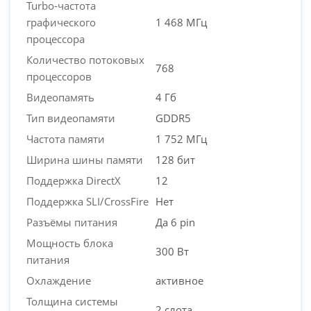
Turbo-частота
графического
1 468 МГц
процессора
Количество потоковых
768
процессоров
Видеопамять
4 Гб
Тип видеопамяти
GDDR5
Частота памяти
1 752 МГц
Ширина шины памяти
128 бит
Поддержка DirectX
12
Поддержка SLI/CrossFire
Нет
Разъёмы питания
Да 6 pin
Мощность блока
300 Вт
питания
Охлаждение
активное
Толщина системы
2 слота