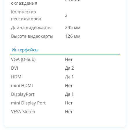
охлаждения
Количество
2
вентиляторов
Длина видеокарты
245 мм
Высота видеокарты
126 мм
Интерфейсы
VGA (D-Sub)
Нет
DVI
Да 2
HDMI
Да 1
mini HDMI
Нет
DisplayPort
Да 1
mini Display Port
Нет
VESA Stereo
Нет