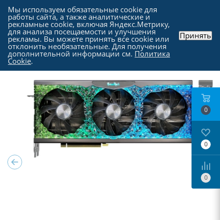
Мы используем обязательные cookie для
работы сайта, а также аналитические и
рекламные cookie, включая Яндекс.Метрику,
для анализа посещаемости и улучшения
Принять
рекламы. Вы можете принять все cookie или
Каталог
-
Комплектующие для компьютера
-
отклонить необязательные. Для получения
Видеокарты
дополнительной информации см.
Политика
Cookie
.
0
0
0