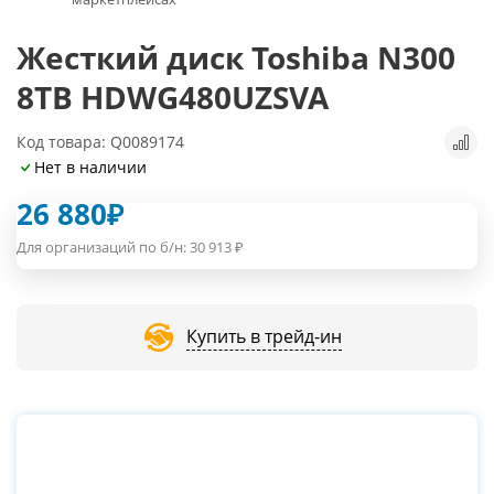
Жесткий диск Toshiba N300
8TB HDWG480UZSVA
Код товара: Q0089174
Нет в наличии
26 880
₽
Для организаций по б/н:
30 913
₽
Купить в трейд-ин