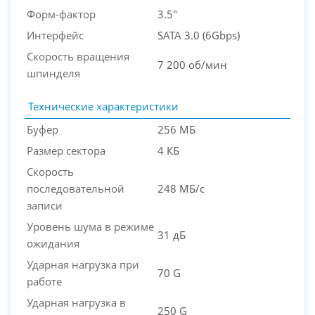
Форм-фактор
3.5"
Интерфейс
SATA 3.0 (6Gbps)
Скорость вращения
7 200 об/мин
шпинделя
PC-Arena на карте Москвы — Яндекс Карты
Технические характеристики
Буфер
256 МБ
Размер сектора
4 КБ
Скорость
последовательной
248 МБ/с
записи
Уровень шума в режиме
31 дБ
ожидания
Ударная нагрузка при
70 G
работе
Ударная нагрузка в
250 G