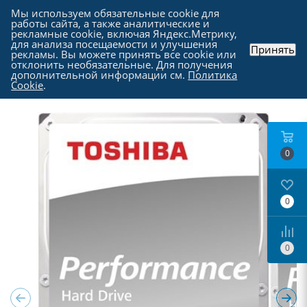
Мы используем обязательные cookie для
работы сайта, а также аналитические и
рекламные cookie, включая Яндекс.Метрику,
для анализа посещаемости и улучшения
Принять
рекламы. Вы можете принять все cookie или
Каталог
-
Комплектующие для компьютера
-
отклонить необязательные. Для получения
Жесткие диски
дополнительной информации см.
Политика
Cookie
.
0
0
0