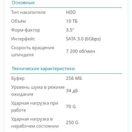
Основные
Тип накопителя
HDD
Объём
10 ТБ
Форм-фактор
3.5"
PC-Arena на карте Москвы — Яндекс Карты
Интерфейс
SATA 3.0 (6Gbps)
Скорость вращения
7 200 об/мин
шпинделя
Технические характеристики
Буфер
256 МБ
Уровень шума в режиме
34 дБ
ожидания
Ударная нагрузка при
70 G
работе
Ударная нагрузка в
250 G
нерабочем состоянии