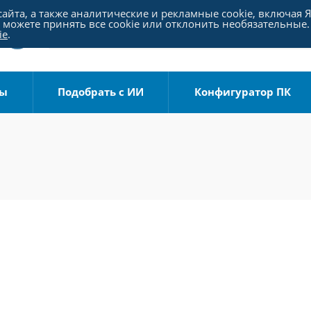
айта, а также аналитические и рекламные cookie, включая 
можете принять все cookie или отклонить необязательные.
ie
.
ры
Подобрать с ИИ
Конфигуратор ПК