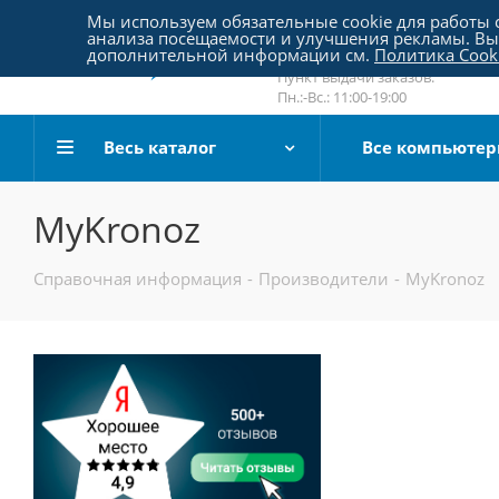
Пятницкое шоссе 18, пав. 267
Мы используем обязательные cookie для работы с
анализа посещаемости и улучшения рекламы. Вы 
email:
sale@pc-arena.ru
дополнительной информации см.
Политика Cook
Пн.:-Вс.: 10:00-20:00
Пункт выдачи заказов:
Пн.:-Вс.: 11:00-19:00
Весь каталог
Все компьюте
MyKronoz
Справочная информация
-
Производители
-
MyKronoz