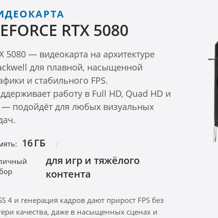
ИДЕОКАРТА
EFORCE RTX 5080
X 5080 — видеокарта на архитектуре
ackwell для плавной, насыщенной
афики и стабильного FPS.
ддерживает работу в Full HD, Quad HD и
 — подойдёт для любых визуальных
дач.
16 ГБ
мять:
для игр и тяжёлого
личный
бор
контента
SS 4 и генерация кадров дают прирост FPS без
тери качества, даже в насыщенных сценах и