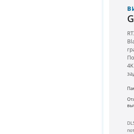
В
G
RT
Bl
гр
По
4K
за
Па
От
вы
DL
по