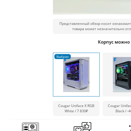
Представленный обзор носит ознакомит
товара может незначительно отл
Корпус можно
Cougar Uniface X RGB
Cougar Unifa
White / 7 830₽
Black /
-