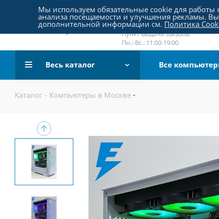
Пятницкое шоссе 18, пав. 267
Мы используем обязательные cookie для работы с
анализа посещаемости и улучшения рекламы. Вы 
email:
sale@pc-arena.ru
дополнительной информации см.
Политика Cook
Пн.:-Вс.: 10:00-20:00
Пункт выдачи заказов:
Пн.:-Вс.: 11:00-19:00
Весь каталог
Все компьюте
Каталог
-
Компьютеры в Москве