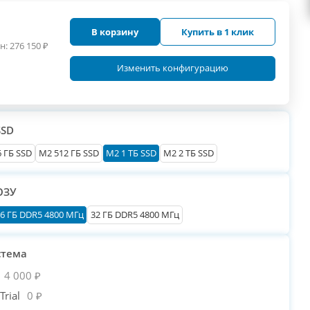
В корзину
Купить в 1 клик
н:
276 150
₽
Изменить конфигурацию
SSD
 ГБ SSD
M2 512 ГБ SSD
M2 1 ТБ SSD
M2 2 ТБ SSD
ОЗУ
6 ГБ DDR5 4800 МГц
32 ГБ DDR5 4800 МГц
стема
4 000 ₽
rial
0 ₽