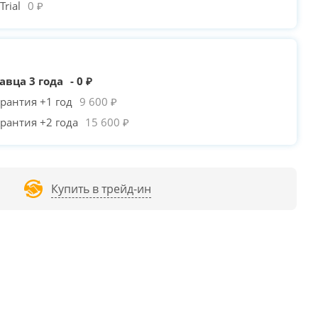
rial
0 ₽
авца 3 года
- 0 ₽
рантия +1 год
9 600 ₽
рантия +2 года
15 600 ₽
Купить в трейд-ин