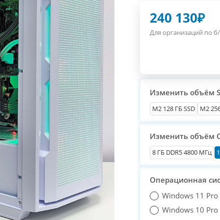
240 130
₽
Для организаций по б/
Изменить объём 
М2 128 ГБ SSD
M2 256
Изменить объём 
8 ГБ DDR5 4800 МГц
1
Операционная си
Windows 11 Pro
Windows 10 Pro T