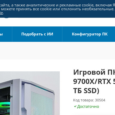
айта, а также аналитические и рекламные cookie, включая 
можете принять все cookie или отклонить необязательные.
ie
.
ры
Подобрать с ИИ
Конфигуратор ПК
Игровой ПК
9700X/RTX 
ТБ SSD)
Код товара: 30504
Достаточно