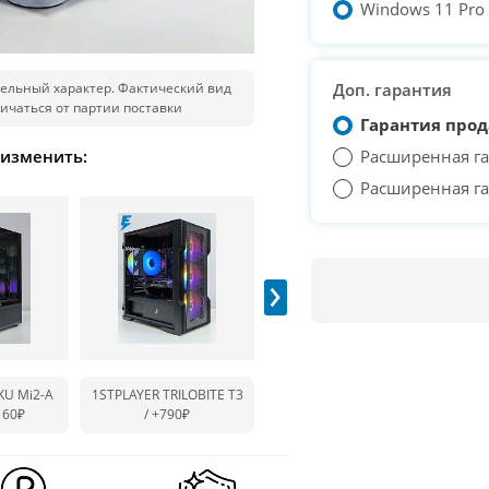
Windows 11 Pro T
ельный характер. Фактический вид
Доп. гарантия
ичаться от партии поставки
Гарантия прод
 изменить:
Расширенная га
Расширенная га
›
KU Mi2-A
1STPLAYER TRILOBITE T3
1STPLAYER TRILOBITE T5
PO
160₽
/
+790₽
/
+1 020₽
M