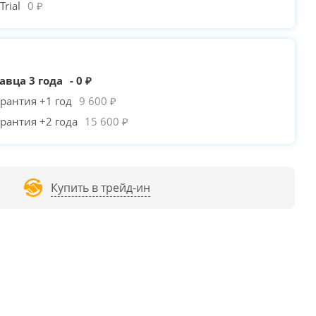
rial
0 ₽
авца 3 года
- 0 ₽
рантия +1 год
9 600 ₽
рантия +2 года
15 600 ₽
Купить в трейд-ин
WERCASE MISTRAL
POWERCASE MISTRAL
1STPLAYER FIREBASE X
ICRO T3W /
-240₽
T4B /
-80₽
M WHITE /
+470₽