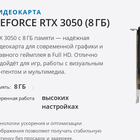
ИДЕОКАРТА
EFORCE RTX 3050 (8 ГБ)
X 3050 с 8 ГБ памяти — надёжная
деокарта для современной графики и
авного геймплея в Full HD. Отлично
дойдёт для игр, работы с визуальным
нтентом и мультимедиа.
8 ГБ
мять:
высоких
еренная работа
настройках
хнологии ускорения и оптимизации
ображения позволяют получать стабильную
ртинку без просадок и задержек.