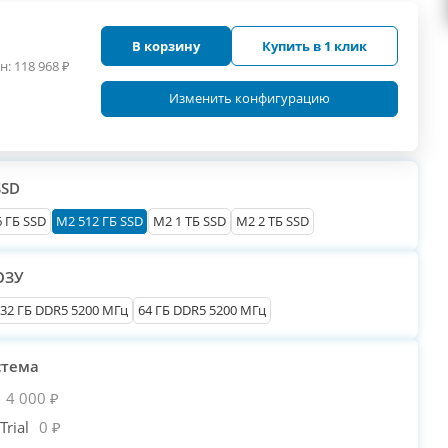
В корзину
Купить в 1 клик
н:
118 968
₽
Изменить конфигурацию
SSD
 ГБ SSD
M2 512 ГБ SSD
M2 1 ТБ SSD
M2 2 ТБ SSD
ОЗУ
32 ГБ DDR5 5200 МГц
64 ГБ DDR5 5200 МГц
стема
4 000 ₽
rial
0 ₽