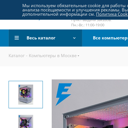
Пятницкое шоссе 18, пав. 267
Мы используем обязательные cookie для работы с
анализа посещаемости и улучшения рекламы. Вы 
email:
sale@pc-arena.ru
дополнительной информации см.
Политика Cook
Пн.:-Вс.: 10:00-20:00
Пункт выдачи заказов:
Пн.:-Вс.: 11:00-19:00
Весь каталог
Все компьюте
Каталог
-
Компьютеры в Москве