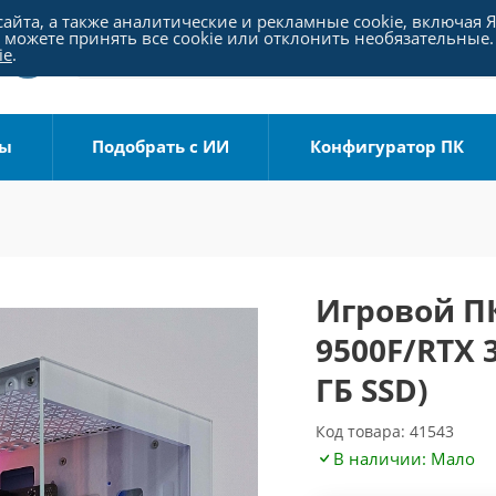
айта, а также аналитические и рекламные cookie, включая 
можете принять все cookie или отклонить необязательные.
ie
.
ры
Подобрать с ИИ
Конфигуратор ПК
Игровой ПК
9500F/RTX 
ГБ SSD)
Код товара: 41543
В наличии: Мало