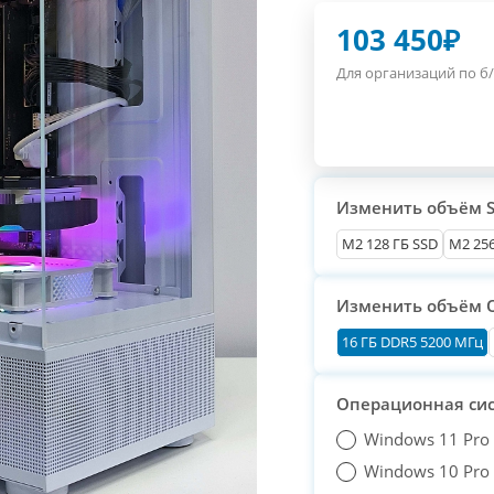
103 450
₽
Для организаций по б/
Изменить объём 
М2 128 ГБ SSD
M2 256
Изменить объём 
16 ГБ DDR5 5200 МГц
Операционная си
Windows 11 Pro
Windows 10 Pro T