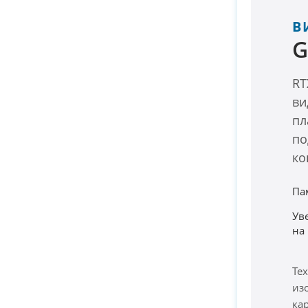
В
G
RT
ви
пл
по
ко
Па
Ув
на
Те
из
ка