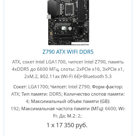
Z790 ATX WIFI DDR5
ATX, сокет Intel LGA1700, чипсет Intel Z790, память
4xDDR5 до 6600 МГц, слоты: 2xPCIe x16, 3xPCIe x1,
2xM.2, 802.11ax (Wi-Fi 6E)+Bluetooth 5.3
Сокет
: LGA1700;
Чипсет
: Intel Z790;
Форм-фактор
:
ATX;
Тип памяти
: DDR5;
Количество слотов памяти
:
4;
Максимальный объём памяти (GB)
:
192;
Максимальная частота памяти (МГц)
: 6600;
Wi-
Fi
: Да;
M.2
: 2;
1
x
17 350 руб.