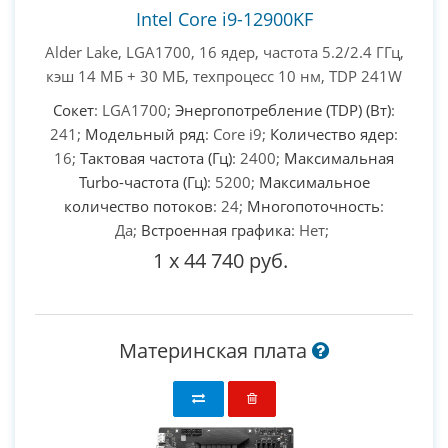
Intel Core i9-12900KF
Alder Lake, LGA1700, 16 ядер, частота 5.2/2.4 ГГц,
кэш 14 МБ + 30 МБ, техпроцесс 10 нм, TDP 241W
Сокет
: LGA1700;
Энергопотребление (TDP) (Вт)
:
241;
Модельный ряд
: Core i9;
Количество ядер
:
16;
Тактовая частота (Гц)
: 2400;
Максимальная
Turbo-частота (Гц)
: 5200;
Максимальное
количество потоков
: 24;
Многопоточность
:
Да;
Встроенная графика
: Нет;
1
x
44 740 руб.
Материнская плата