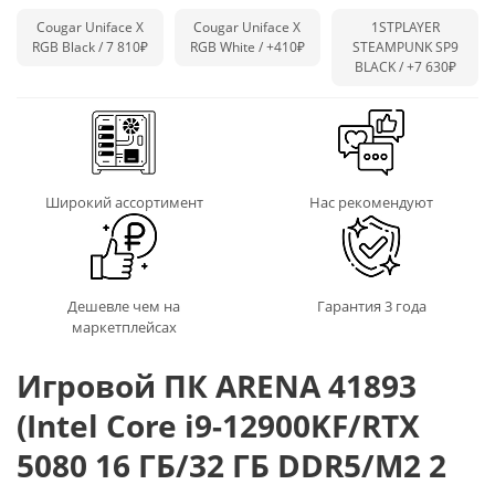
Cougar Uniface X
Cougar Uniface X
1STPLAYER
RGB Black / 7 810₽
RGB White /
+410₽
STEAMPUNK SP9
BLACK /
+7 630₽
Широкий ассортимент
Нас рекомендуют
Дешевле чем на
Гарантия 3 года
маркетплейсах
Игровой ПК ARENA 41893
(Intel Core i9-12900KF/RTX
5080 16 ГБ/32 ГБ DDR5/M2 2