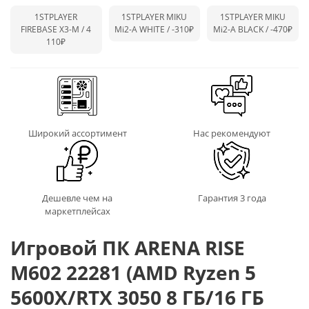
1STPLAYER
1STPLAYER MIKU
1STPLAYER MIKU
FIREBASE X3-M / 4
Mi2-A WHITE /
-310₽
Mi2-A BLACK /
-470₽
110₽
Широкий ассортимент
Нас рекомендуют
Дешевле чем на
Гарантия 3 года
маркетплейсах
Игровой ПК ARENA RISE
M602 22281 (AMD Ryzen 5
5600X/RTX 3050 8 ГБ/16 ГБ