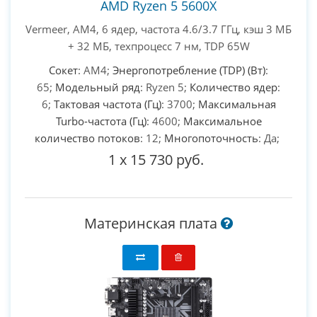
AMD Ryzen 5 5600X
Vermeer, AM4, 6 ядер, частота 4.6/3.7 ГГц, кэш 3 МБ
+ 32 МБ, техпроцесс 7 нм, TDP 65W
Сокет
: AM4;
Энергопотребление (TDP) (Вт)
:
65;
Модельный ряд
: Ryzen 5;
Количество ядер
:
6;
Тактовая частота (Гц)
: 3700;
Максимальная
Turbo-частота (Гц)
: 4600;
Максимальное
количество потоков
: 12;
Многопоточность
: Да;
1
x
15 730 руб.
Материнская плата