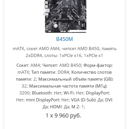
B450M
mATX, сокет AMD AM4, чипсет AMD B450, память
2xDDR4, слоты: 1xPCIe x16, 1xPCIe x1
Сокет
: AM4;
Чипсет
: AMD B450;
Форм-фактор
:
mATX;
Тип памяти
: DDR4;
Количество слотов
памяти
: 2;
Максимальный объём памяти (GB)
:
32;
Максимальная частота памяти (МГц)
:
3200;
Bluetooth
: Нет;
Wi-Fi
: Нет;
DisplayPort
:
Нет;
mini DisplayPort
: Нет;
VGA (D-Sub)
: Да;
DVI
:
Да;
HDMI
: Да;
M.2
: 1;
1
x
9 960 руб.