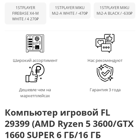
1STPLAYER
1STPLAYER MIKU
1STPLAYER MIKU
FIREBASE X4-M
Mi2-A WHITE /
-470₽
Mi2-A BLACK /
-630₽
WHITE / 4 270₽
Широкий ассортимент
Нас рекомендуют
Дешевле чем на
Гарантия 3 года
маркетплейсах
Компьютер игровой FL
29399 (AMD Ryzen 5 3600/GTX
1660 SUPER 6 ГБ/16 ГБ