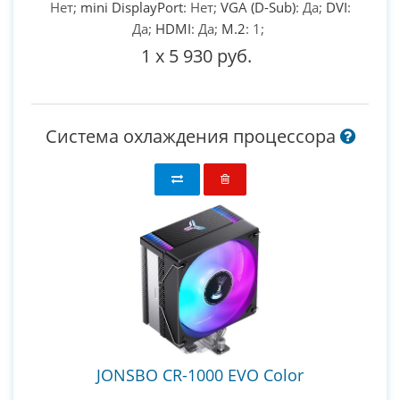
Нет;
mini DisplayPort
: Нет;
VGA (D-Sub)
: Да;
DVI
:
Да;
HDMI
: Да;
M.2
: 1;
1
x
5 930 руб.
Система охлаждения процессора
JONSBO CR-1000 EVO Color