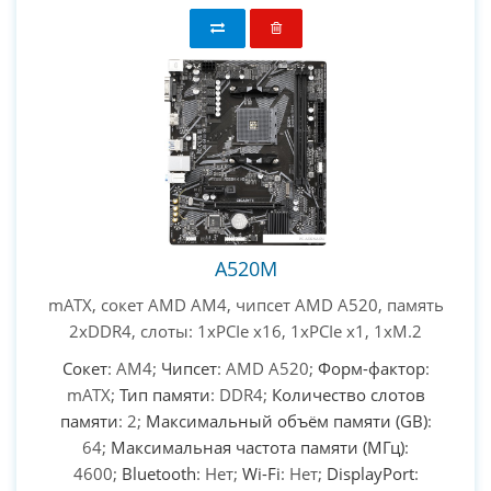
A520M
mATX, сокет AMD AM4, чипсет AMD A520, память
2xDDR4, слоты: 1xPCIe x16, 1xPCIe x1, 1xM.2
Сокет
: AM4;
Чипсет
: AMD A520;
Форм-фактор
:
mATX;
Тип памяти
: DDR4;
Количество слотов
памяти
: 2;
Максимальный объём памяти (GB)
:
64;
Максимальная частота памяти (МГц)
:
4600;
Bluetooth
: Нет;
Wi-Fi
: Нет;
DisplayPort
: