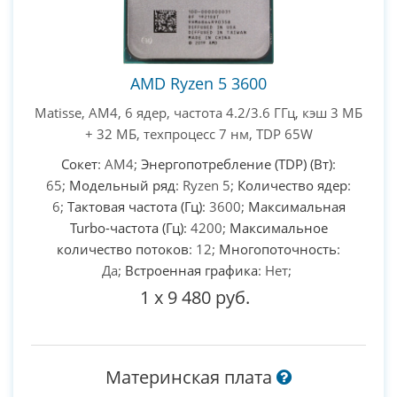
AMD Ryzen 5 3600
Matisse, AM4, 6 ядер, частота 4.2/3.6 ГГц, кэш 3 МБ
+ 32 МБ, техпроцесс 7 нм, TDP 65W
Сокет
: AM4;
Энергопотребление (TDP) (Вт)
:
65;
Модельный ряд
: Ryzen 5;
Количество ядер
:
6;
Тактовая частота (Гц)
: 3600;
Максимальная
Turbo-частота (Гц)
: 4200;
Максимальное
количество потоков
: 12;
Многопоточность
:
Да;
Встроенная графика
: Нет;
1
x
9 480 руб.
Материнская плата