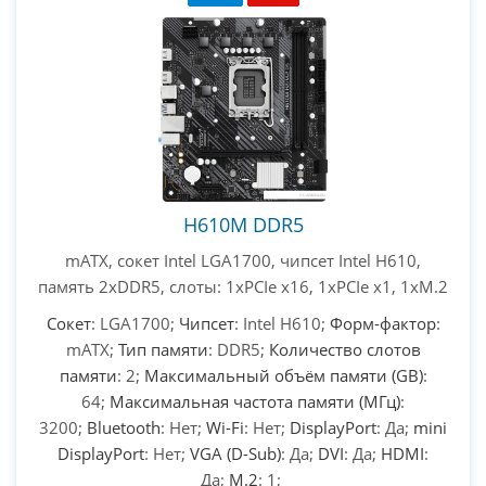
H610M DDR5
mATX, сокет Intel LGA1700, чипсет Intel H610,
память 2xDDR5, слоты: 1xPCIe x16, 1xPCIe x1, 1xM.2
Сокет
: LGA1700;
Чипсет
: Intel H610;
Форм-фактор
:
mATX;
Тип памяти
: DDR5;
Количество слотов
памяти
: 2;
Максимальный объём памяти (GB)
:
64;
Максимальная частота памяти (МГц)
:
3200;
Bluetooth
: Нет;
Wi-Fi
: Нет;
DisplayPort
: Да;
mini
DisplayPort
: Нет;
VGA (D-Sub)
: Да;
DVI
: Да;
HDMI
:
Да;
M.2
: 1;