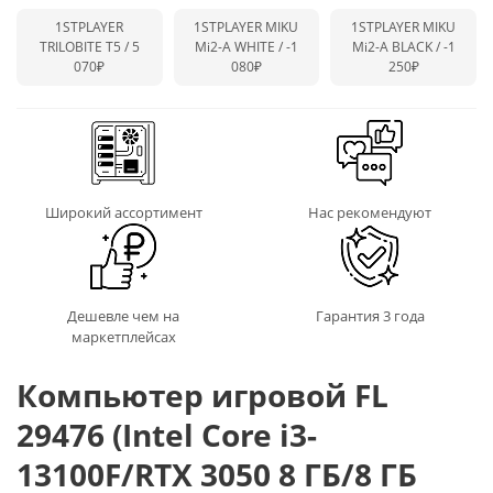
1STPLAYER
1STPLAYER MIKU
1STPLAYER MIKU
TRILOBITE T5 / 5
Mi2-A WHITE /
-1
Mi2-A BLACK /
-1
070₽
080₽
250₽
Широкий ассортимент
Нас рекомендуют
Дешевле чем на
Гарантия 3 года
маркетплейсах
Компьютер игровой FL
29476 (Intel Core i3-
13100F/RTX 3050 8 ГБ/8 ГБ