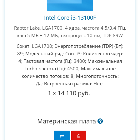
Intel Core i3-13100F
Raptor Lake, LGA1700, 4 ядра, частота 4.5/3.4 ГГц,
кэш 5 МБ + 12 МБ, техпроцесс 10 нм, TDP 89W
Сокет
: LGA1700;
Энергопотребление (TDP) (Вт)
:
89;
Модельный ряд
: Core i3;
Количество ядер
:
4;
Тактовая частота (Гц)
: 3400;
Максимальная
Turbo-частота (Гц)
: 4500;
Максимальное
количество потоков
: 8;
Многопоточность
:
Да;
Встроенная графика
: Нет;
1
x
14 110 руб.
Материнская плата