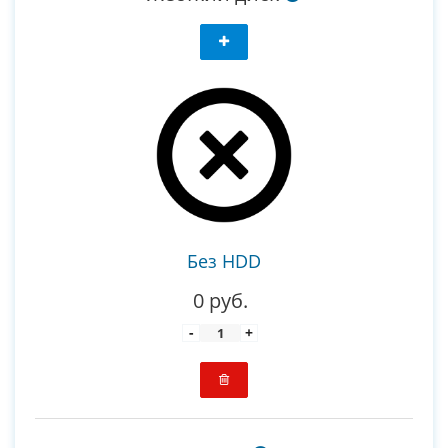
Без HDD
0 руб.
-
+