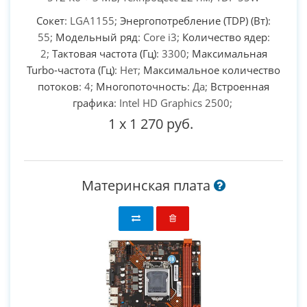
Сокет
: LGA1155;
Энергопотребление (TDP) (Вт)
:
55;
Модельный ряд
: Core i3;
Количество ядер
:
2;
Тактовая частота (Гц)
: 3300;
Максимальная
Turbo-частота (Гц)
: Нет;
Максимальное количество
потоков
: 4;
Многопоточность
: Да;
Встроенная
графика
: Intel HD Graphics 2500;
1
x
1 270 руб.
Материнская плата