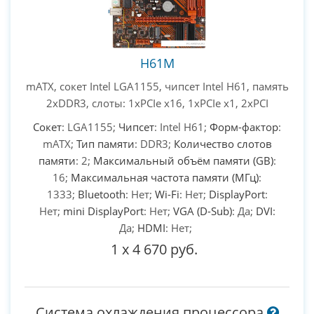
H61M
mATX, сокет Intel LGA1155, чипсет Intel H61, память
2xDDR3, слоты: 1xPCIe x16, 1xPCIe x1, 2xPCI
Сокет
: LGA1155;
Чипсет
: Intel H61;
Форм-фактор
:
mATX;
Тип памяти
: DDR3;
Количество слотов
памяти
: 2;
Максимальный объём памяти (GB)
:
16;
Максимальная частота памяти (МГц)
:
1333;
Bluetooth
: Нет;
Wi-Fi
: Нет;
DisplayPort
:
Нет;
mini DisplayPort
: Нет;
VGA (D-Sub)
: Да;
DVI
:
Да;
HDMI
: Нет;
1
x
4 670 руб.
Система охлаждения процессора