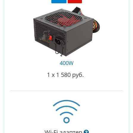
400W
1
x
1 580 руб.
Wi-Fi адаптер