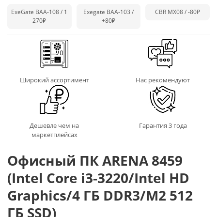
ExeGate BAA-108 / 1
Exegate BAA-103 /
CBR MX08 /
-80₽
270₽
+80₽
Широкий ассортимент
Нас рекомендуют
Дешевле чем на
Гарантия 3 года
маркетплейсах
Офисный ПК ARENA 8459
(Intel Core i3-3220/Intel HD
Graphics/4 ГБ DDR3/M2 512
ГБ SSD)