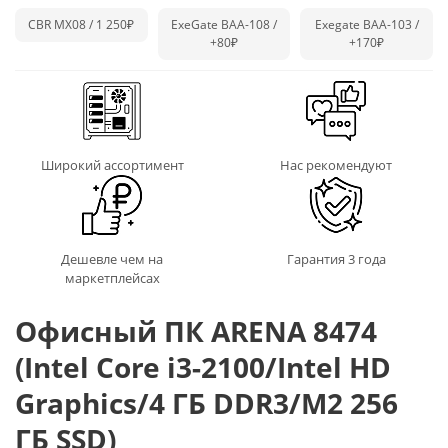
CBR MX08 / 1 250₽
ExeGate BAA-108 /
Exegate BAA-103 /
+80₽
+170₽
Широкий ассортимент
Нас рекомендуют
Дешевле чем на
Гарантия 3 года
маркетплейсах
Офисный ПК ARENA 8474
(Intel Core i3-2100/Intel HD
Graphics/4 ГБ DDR3/M2 256
ГБ SSD)