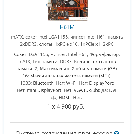
H61M
mATX, сокет Intel LGA1155, чипсет Intel H61, память
2xDDR3, слоты: 1xPCIe x16, 1xPCIe x1, 2xPCI
Сокет
: LGA1155;
Чипсет
: Intel H61;
Форм-фактор
:
mATX;
Тип памяти
: DDR3;
Количество слотов
памяти
: 2;
Максимальный объём памяти (GB)
:
16;
Максимальная частота памяти (МГц)
:
1333;
Bluetooth
: Нет;
Wi-Fi
: Нет;
DisplayPort
:
Нет;
mini DisplayPort
: Нет;
VGA (D-Sub)
: Да;
DVI
:
Да;
HDMI
: Нет;
1
x
4 900 руб.
Система охлаждения процессора