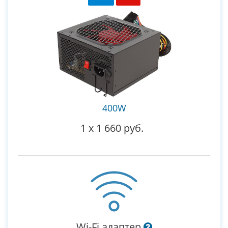
400W
1
x
1 660 руб.
Wi-Fi адаптер