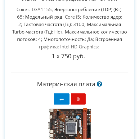
Сокет
: LGA1155;
Энергопотребление (TDP) (Вт)
:
65;
Модельный ряд
: Core i5;
Количество ядер
:
2;
Тактовая частота (Гц)
: 3100;
Максимальная
Turbo-частота (Гц)
: Нет;
Максимальное количество
потоков
: 4;
Многопоточность
: Да;
Встроенная
графика
: Intel HD Graphics;
1
x
750 руб.
Материнская плата