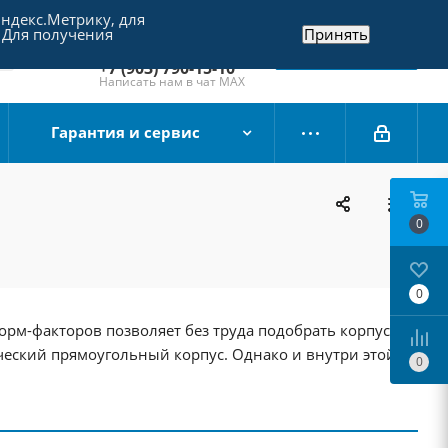
Яндекс.Метрику, для
+7 (495) 790-15-10
 Для получения
Принять
Отдел продаж
Заказать звонок
+7 (903) 790-15-10
Написать нам в чат MAX
Гарантия и сервис
0
0
рм-факторов позволяет без труда подобрать корпус
ческий прямоугольный корпус. Однако и внутри этой
0