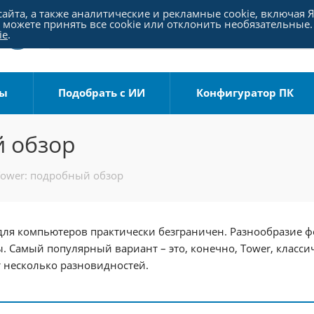
айта, а также аналитические и рекламные cookie, включая 
можете принять все cookie или отклонить необязательные.
ie
.
ры
Подобрать с ИИ
Конфигуратор ПК
й обзор
Tower: подробный обзор
для компьютеров практически безграничен. Разнообразие фо
 Самый популярный вариант – это, конечно, Tower, класси
 несколько разновидностей.