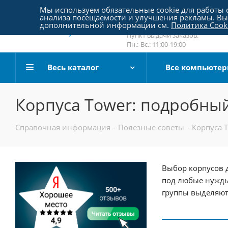
Пятницкое шоссе 18, пав. 267
Мы используем обязательные cookie для работы с
анализа посещаемости и улучшения рекламы. Вы 
email:
sale@pc-arena.ru
дополнительной информации см.
Политика Cook
Пн.:-Вс.: 10:00-20:00
Пункт выдачи заказов:
Пн.:-Вс.: 11:00-19:00
Весь каталог
Все компьюте
Корпуса Tower: подробны
Справочная информация
-
Полезные советы
-
Корпуса 
Выбор корпусов 
под любые нужды.
группы выделяют