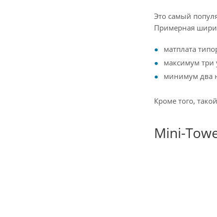
Это самый попул
Примерная ширина
матплата типор
максимум три у
минимум два н
Кроме того, тако
Mini-Tow