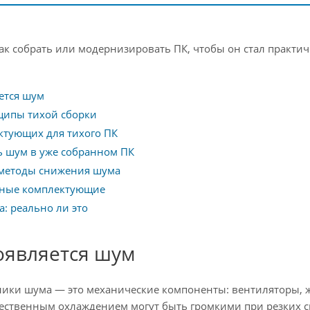
как собрать или модернизировать ПК, чтобы он стал практи
ется шум
ципы тихой сборки
ктующих для тихого ПК
 шум в уже собранном ПК
методы снижения шума
ные комплектующие
: реально ли это
оявляется шум
ики шума — это механические компоненты: вентиляторы, жё
ественным охлаждением могут быть громкими при резких ск