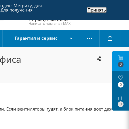
Яндекс.Метрику, для
+7 (495) 790-15-10
 Для получения
Принять
Отдел продаж
Заказать звонок
+7 (903) 790-15-10
Написать нам в чат MAX
Гарантия и сервис
офиса
0
0
0
 Если вентиляторы гудят, а блок питания воет даже