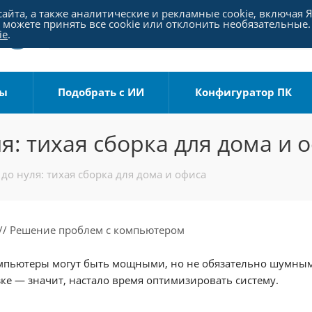
айта, а также аналитические и рекламные cookie, включая 
можете принять все cookie или отклонить необязательные.
ie
.
ры
Подобрать с ИИ
Конфигуратор ПК
я: тихая сборка для дома и 
до нуля: тихая сборка для дома и офиса
// Решение проблем с компьютером
пьютеры могут быть мощными, но не обязательно шумными.
ке — значит, настало время оптимизировать систему.