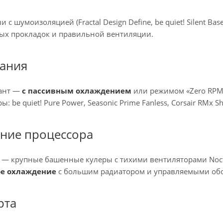
с шумоизоляцией (Fractal Design Define, be quiet! Silent Ba
х прокладок и правильной вентиляции.
тания
ант —
с пассивным охлаждением
или режимом «Zero RPM»
: be quiet! Pure Power, Seasonic Prime Fanless, Corsair RMx Shi
ение процессора
— крупные башенные кулеры с тихими вентиляторами Noctua
ое охлаждение
с большим радиатором и управляемыми об
рта