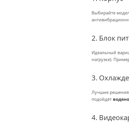
Выбирайте модели 
антивибрационны
2. Блок пи
Идеальный вари
нагрузке). Примеры
3. Охлажд
Лучшие решения 
подойдёт
водян
4. Видеока