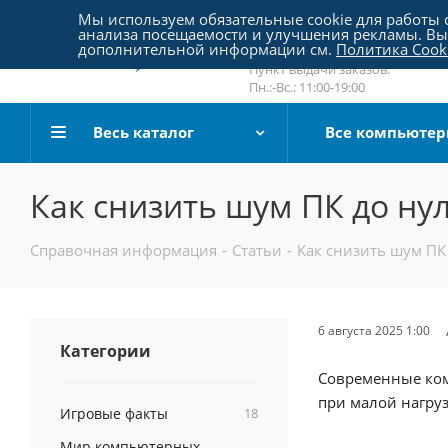
Пятницкое шоссе 18, пав. 267
Мы используем обязательные cookie для работы с
анализа посещаемости и улучшения рекламы. Вы 
email:
sale@pc-arena.ru
дополнительной информации см.
Политика Cook
Пн.:-Вс.: 10:00-20:00
Пункт выдачи заказов:
Пн.:-Вс.: 11:00-19:00
Весь каталог
Все компьюте
Как снизить шум ПК до нул
Справочная информация
-
Статьи
-
Как снизить шум ПК 
6 августа 2025 1:00
Категории
Современные ком
при малой нагруз
Игровые факты
18
Мир компьютерных