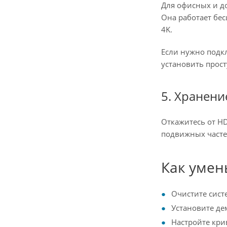
Для офисных и до
Она работает бе
4K.
Если нужно подк
установить прост
5. Хранени
Откажитесь от H
подвижных часте
Как умен
Очистите сист
Установите де
Настройте крив