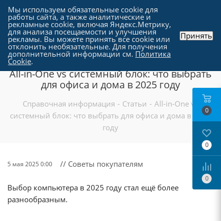
Мы используем обязательные cookie для
работы сайта, а также аналитические и
рекламные cookie, включая Яндекс.Метрику,
для анализа посещаемости и улучшения
Принять
рекламы. Вы можете принять все cookie или
отклонить необязательные. Для получения
дополнительной информации см.
Политика
Cookie
.
All-in-One vs системный блок: что выбрать
для офиса и дома в 2025 году
Справочная информация
-
Статьи
-
All-in-One vs
0
системный блок: что выбрать для офиса и дома в 2025
году
0
// Советы покупателям
5 мая 2025 0:00
0
Выбор компьютера в 2025 году стал ещё более
разнообразным.