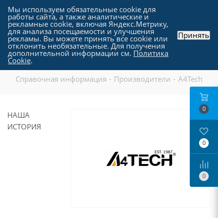
Мы используем обязательные cookie для
работы сайта, а также аналитические и
рекламные cookie, включая Яндекс.Метрику,
для анализа посещаемости и улучшения
Принять
рекламы. Вы можете принять все cookie или
отклонить необязательные. Для получения
дополнительной информации см.
Политика
A4Tech
Cookie
.
Справочная информация
-
Производители
-
A4Tech
0
НАША
ИСТОРИЯ
0
0