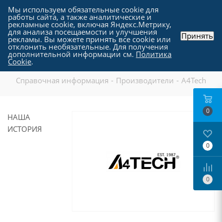
Мы используем обязательные cookie для
работы сайта, а также аналитические и
рекламные cookie, включая Яндекс.Метрику,
для анализа посещаемости и улучшения
Принять
рекламы. Вы можете принять все cookie или
отклонить необязательные. Для получения
дополнительной информации см.
Политика
A4Tech
Cookie
.
Справочная информация
-
Производители
-
A4Tech
0
НАША
ИСТОРИЯ
0
0