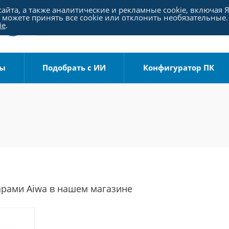
айта, а также аналитические и рекламные cookie, включая 
можете принять все cookie или отклонить необязательные.
ie
.
ры
Подобрать с ИИ
Конфигуратор ПК
арами Aiwa в нашем магазине