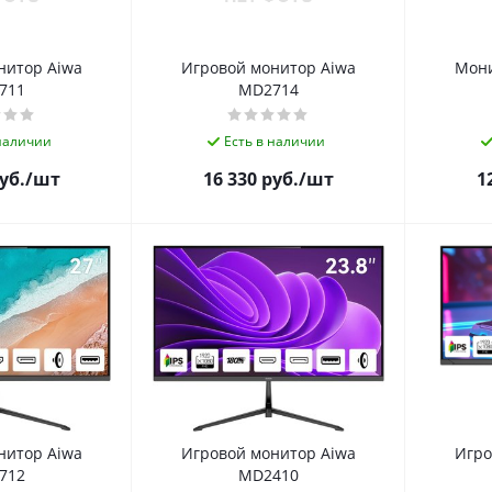
нитор Aiwa
Игровой монитор Aiwa
Мони
711
MD2714
 наличии
Есть в наличии
уб.
/шт
16 330
руб.
/шт
1
нитор Aiwa
Игровой монитор Aiwa
Игро
712
MD2410