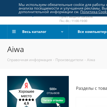
Пятницкое шоссе 18, пав. 267
Мы используем обязательные cookie для работы с
анализа посещаемости и улучшения рекламы. Вы 
email:
sale@pc-arena.ru
дополнительной информации см.
Политика Cook
Пн.:-Вс.: 10:00-20:00
Пункт выдачи заказов:
Пн.:-Вс.: 11:00-19:00
Весь каталог
Все компьюте
Aiwa
Справочная информация
-
Производители
-
Aiwa
Разделы с тов