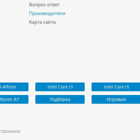
Вопрос-ответ
Производители
Карта сайта
 Athlon
Intel Core i3
Intel Core i5
Ryzen R7
Подборка
Игровые
ктроники