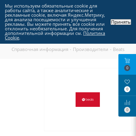
Мы используем обязательные cookie для
работы сайта, а также аналитические и
рекламные cookie, включая Яндекс.Метрику,
для анализа посещаемости и улучшения
Принять
рекламы. Вы можете принять все cookie или
отклонить необязательные. Для получения
дополнительной информации см.
Политика
Beats
Cookie
.
Справочная информация
-
Производители
-
Beats
0
0
0