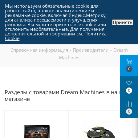
Мы используем обязательные cookie для
работы сайта, а также аналитические и
рекламные cookie, включая Яндекс.Метрику,
для анализа посещаемости и улучшения
Принять
рекламы. Вы можете принять все cookie или
отклонить необязательные. Для получения
дополнительной информации см.
Политика
Dream Machines
Cookie
.
Справочная информация
-
Производители
-
Dream
Machines
0
0
Разделы с товарами Dream Machines в нашем
магазине
0