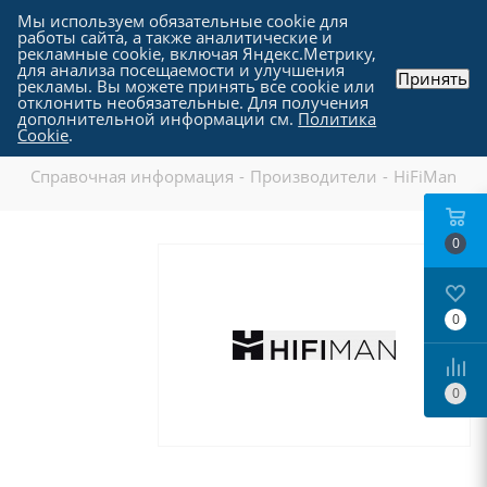
Мы используем обязательные cookie для
работы сайта, а также аналитические и
рекламные cookie, включая Яндекс.Метрику,
для анализа посещаемости и улучшения
Принять
рекламы. Вы можете принять все cookie или
отклонить необязательные. Для получения
дополнительной информации см.
Политика
HiFiMan
Cookie
.
Справочная информация
-
Производители
-
HiFiMan
0
0
0