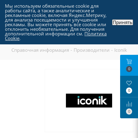
Мы используем обязательные cookie для
работы сайта, а также аналитические и
рекламные cookie, включая Яндекс.Метрику,
для анализа посещаемости и улучшения
Принять
рекламы. Вы можете принять все cookie или
отклонить необязательные. Для получения
дополнительной информации см.
Политика
Iconik
Cookie
.
Справочная информация
-
Производители
-
Iconik
0
0
0