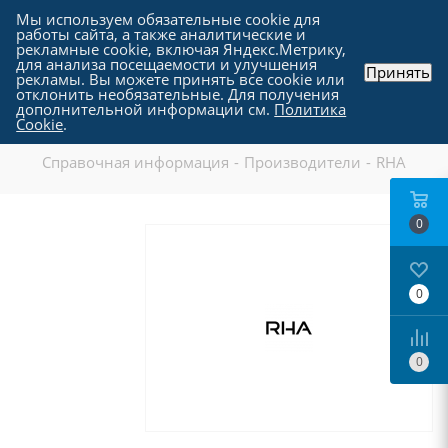
Мы используем обязательные cookie для
работы сайта, а также аналитические и
рекламные cookie, включая Яндекс.Метрику,
для анализа посещаемости и улучшения
Принять
рекламы. Вы можете принять все cookie или
отклонить необязательные. Для получения
дополнительной информации см.
Политика
RHA
Cookie
.
Справочная информация
-
Производители
-
RHA
0
0
0