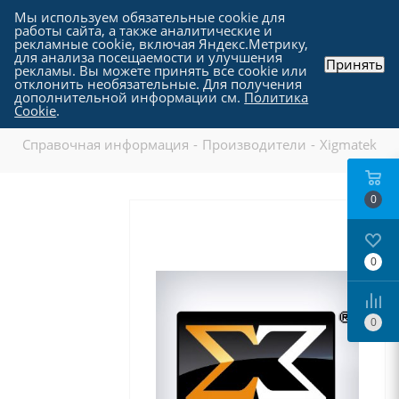
Мы используем обязательные cookie для
работы сайта, а также аналитические и
рекламные cookie, включая Яндекс.Метрику,
для анализа посещаемости и улучшения
Принять
рекламы. Вы можете принять все cookie или
отклонить необязательные. Для получения
дополнительной информации см.
Политика
Xigmatek
Cookie
.
Справочная информация
-
Производители
-
Xigmatek
0
0
0