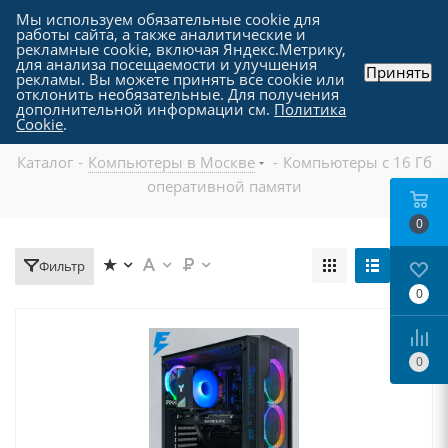
Мы используем обязательные cookie для
работы сайта, а также аналитические и
рекламные cookie, включая Яндекс.Метрику,
для анализа посещаемости и улучшения
Принять
рекламы. Вы можете принять все cookie или
отклонить необязательные. Для получения
дополнительной информации см.
Политика
Компьютеры с 16 Гб оперативной памяти
Cookie
.
Каталог
-
Компьютеры в Москве
-
Компьютеры с 16 Гб
оперативной памяти
0
Фильтр
0
0